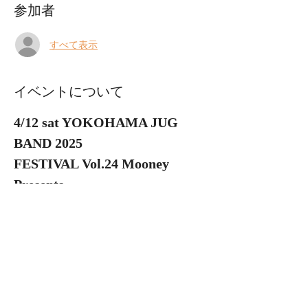
参加者
すべて表示
イベントについて
4/12 sat YOKOHAMA JUG 
BAND 2025
FESTIVAL Vol.24 Mooney 
Presents
毎年恒例のJUG FES!
今年も全国からJUG BANDが大
集合！
 出演者   GUEST : マイク眞木、松田幸一、
KOTEZ
ポカスカジャン（東京） 春待ちファミリー
バンド（神戸）