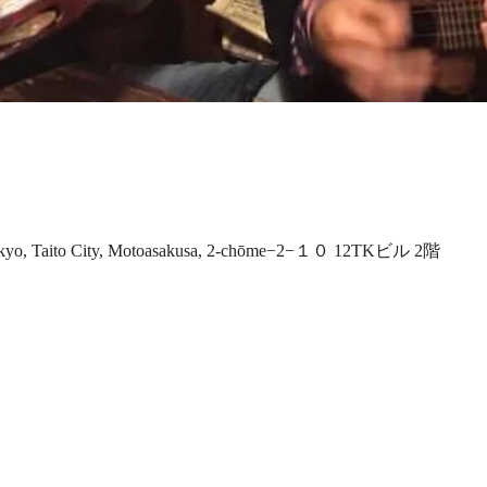
Tokyo, Taito City, Motoasakusa, 2-chōme−2−１０ 12TKビル 2階