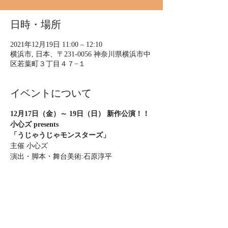
日時・場所
2021年12月19日 11:00 – 12:10
横浜市, 日本、〒231-0056 神奈川県横浜市中
区若葉町３丁目４７−１
イベントについて
12月17日（金）～ 19日（日） 新作公演！！
小心ズ presents
「うじゃうじゃモンスターズ」
主催 小心ズ
演出・脚本・舞台美術:石原淳平
(DIRECTIONS)
映像制作会社ディレクションズ所属ディレク
ター。映像作家集団 GRAPHERS’ GROUP 主
宰。「ムジカ・ピッコリーノ」「スコラ 坂
本龍一 音楽の学校」など NHK E テレの音
楽 教育番組の演出を長く手がける。また、