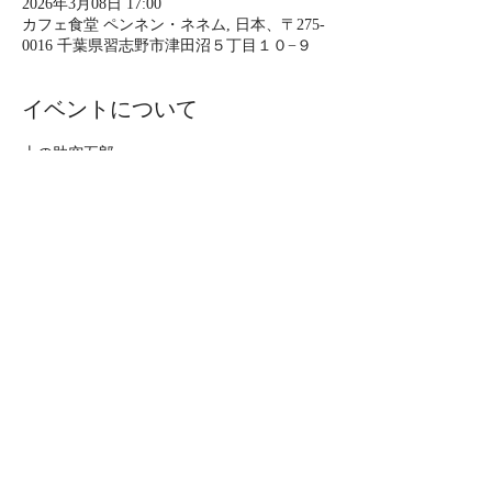
2026年3月08日 17:00
カフェ食堂 ペンネン・ネネム, 日本、〒275-
0016 千葉県習志野市津田沼５丁目１０−９
イベントについて
上の助空五郎
PennennenemU final live
3月8日（日）
午後5時 開場
午後5時30分開演
場所：Pennennenemu
さらに表示
このイベントをシェア