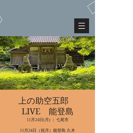
上の助空五郎
LIVE 能登島
11月24日(月)
  |  
七尾市
11月24日（祝月）能登島 久木