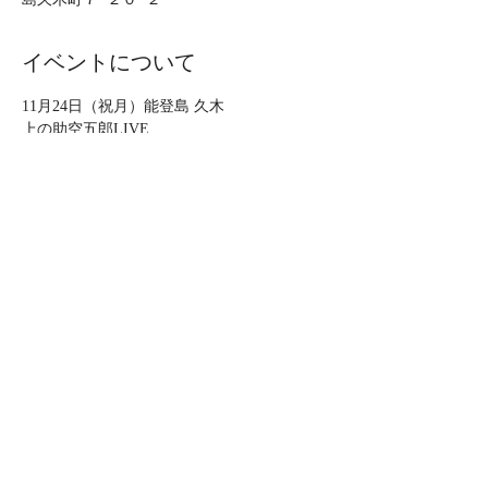
イベントについて
11月24日（祝月）能登島 久木
上の助空五郎LIVE
場所 能登島久木神社(雨天久木田尻集会場)
住所　石川県七尾市能登島久木町
時間　13時半開場14時開演
投げ銭
さらに表示
このイベントをシェア