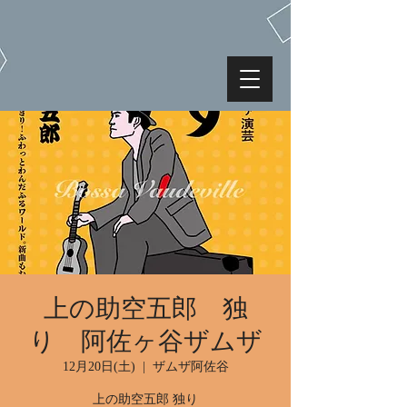
上の助空五郎 独
り 阿佐ヶ谷ザムザ
12月20日(土)
  |  
ザムザ阿佐谷
上の助空五郎 独り