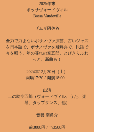
2025年末
ボッサヴォードヴィル
Bossa Vaudeville
ザムザ阿佐谷
全力で力まないボサノヴァ演芸、古いジャズ
を日本語で、ボサノヴァを飛騨弁で、民謡で
今を唄う。年の暮れの空五郎、とびきりふわ
っと、新曲も！
2024年12月20日（土）
開場17:30 / 開演18:00
出演
上の助空五郎（ヴォードヴィル、うた、楽
器、タップダンス、他）
音響 南勇介
前3000円 / 当3500円