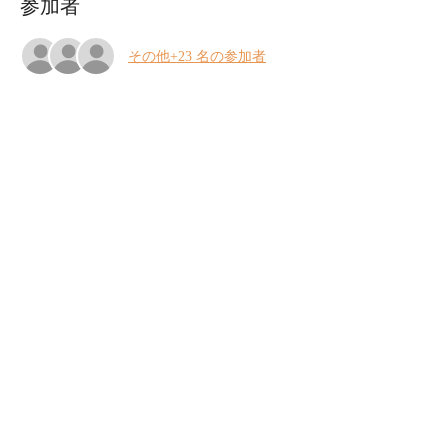
参加者
その他+23 名の参加者
イベントについて
上の助空五郎 
2025年　独り　ザムザ阿佐谷
師走のボサノヴァ演芸
全力で力まないボサノヴァ演芸、古いジャズ
を日本語で、ボサノヴァを飛騨弁で、民謡で
今を唄う。年の暮れの空五郎、とびきりふわ
っと、新曲も！
2024年12月20日（土）
開場17:30 / 開演18:00　
さらに表示