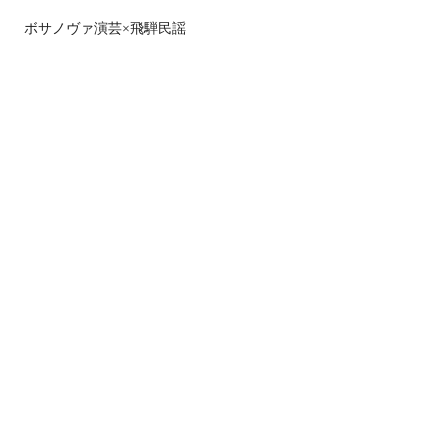
 ボサノヴァ演芸×飛騨民謡  
上の助空五郎 & caragoros 
 ヴォードヴィリアン/シンガーソングライタ
ー、上の助空五郎（うわのすけ そらごろ
う）バンド編成。ブラジル音楽と飛騨民
謡、 ジャズの洒脱さ、飛騨弁で唄うボサノ
ヴァ、そんなバンドサウンドから生まれるオ
リジナル曲、全部がいい塩梅にブレンドされ
た、「ふわっとわんだふるわーるど」。
演芸場にも立つ空五郎が、客席からカラゴロ
ー！と呼ばれたのがバンド名になりました。
出演 
さらに表示
このイベントをシェア