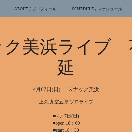
ABOUT / プロフィール
SCHEDULE / スケジュール
ック美浜ライブ 
延
4月07日(日)
  |  
スナック美浜
上の助 空五郎 ソロライブ
■ 4月7日(日)
■open 18：00
■start 18：30