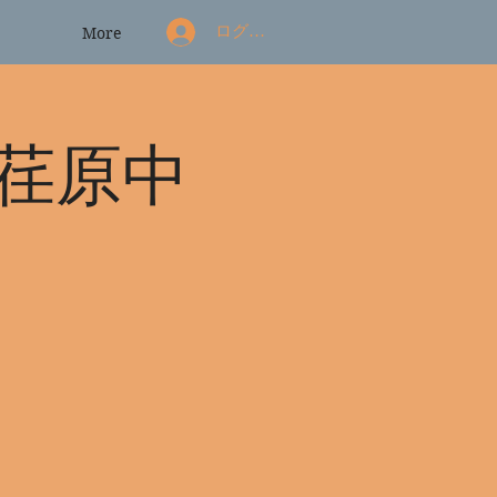
ログイン
More
荏原中