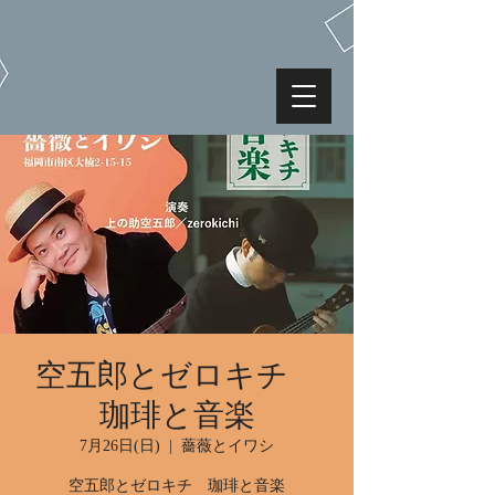
空五郎とゼロキチ
珈琲と音楽
7月26日(日)
  |  
薔薇とイワシ
空五郎とゼロキチ 珈琲と音楽