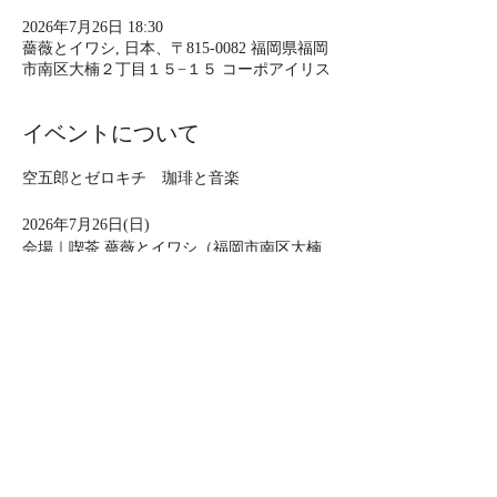
2026年7月26日 18:30
薔薇とイワシ, 日本、〒815-0082 福岡県福岡
市南区大楠２丁目１５−１５ コーポアイリス
イベントについて
空五郎とゼロキチ　珈琲と音楽
2026年7月26日(日) 
会場｜喫茶 薔薇とイワシ（福岡市南区大楠
2-15-15）
時間｜開場17:30／開演18:30
料金｜3,000円＋喫茶代
演奏 ｜上の助空五郎／zerokichi
さらに表示