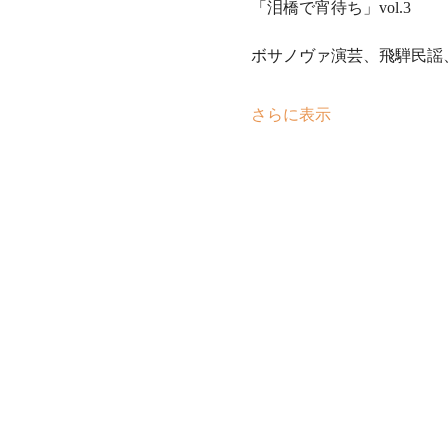
「泪橋で宵待ち」vol.3
ボサノヴァ演芸、飛騨民謡
さらに表示