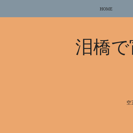
HOME
泪橋で
空