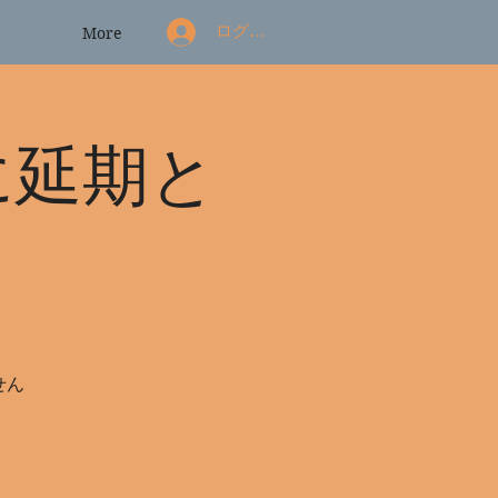
ログイン
More
に延期と
せん