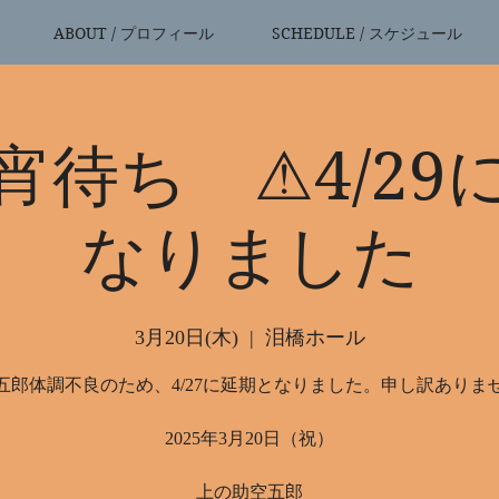
ABOUT / プロフィール
SCHEDULE / スケジュール
宵待ち ⚠︎4/29
なりました
3月20日(木)
  |  
泪橋ホール
五郎体調不良のため、4/27に延期となりました。申し訳ありま
2025年3月20日（祝）
上の助空五郎