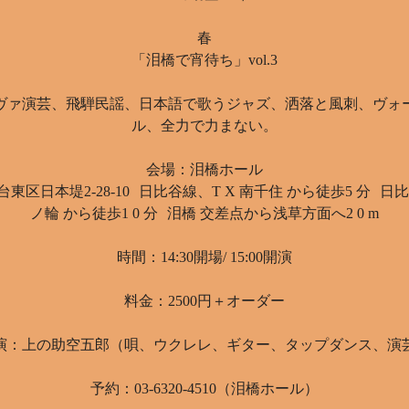
春
「泪橋で宵待ち」vol.3
ヴァ演芸、飛騨民謡、日本語で歌うジャズ、洒落と風刺、ヴォ
ル、全力で力まない。
会場：泪橋ホール
東区日本堤2-28-10 日比谷線、T X 南千住 から徒歩5 分 日
ノ輪 から徒歩1 0 分 泪橋 交差点から浅草方面へ2 0 m
時間：14:30開場/ 15:00開演
料金：2500円＋オーダー
演：上の助空五郎（唄、ウクレレ、ギター、タップダンス、演