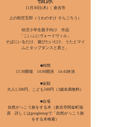
11月30日(木)
  |  
倉吉市
上の助空五郎（うわのすけ そらごろう）
幼児小学生親子向け 作品
「こいふにヴォードヴィル」
そばにいるだけ、遊びたいだけ、うたとマイ
ムとタップダンスと君と。
■時間
13:30開場 14:00開演 14:45終演
■金額
大人1,500円、こども500円（3歳未満無料）
■会場
自然がっこう旅をする木（倉吉市関金町福
原 詳しくはgooglemapで「自然がっこう旅
をする木検索）