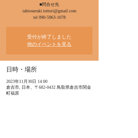
■問合せ先
tabiosuruki.tottori@gmail.com
受付が終了しました
他のイベントを見る
日時・場所
2023年11月30日 14:00
倉吉市, 日本、〒682-0432 鳥取県倉吉市関金
町福原
イベントについて
上の助空五郎（うわのすけ そらごろう）
幼児小学生親子向け　作品
「こいふにヴォードヴィル」