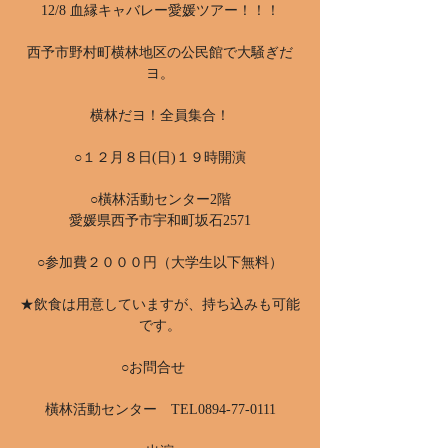
12/8 血縁キャバレー愛媛ツアー！！！
西予市野村町横林地区の公民館で大騒ぎだ
ヨ。
横林だヨ！全員集合！
○１２月８日(日)１９時開演
○橫林活動センター2階
愛媛県西予市宇和町坂石2571
○参加費２０００円（大学生以下無料）
★飲食は用意していますが、持ち込みも可能
です。
○お問合せ
橫林活動センター TEL0894-77-0111