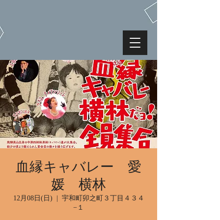
血縁キャバレー 愛
媛 横林
12月08日(日)
  |  
宇和町卯之町３丁目４３４
−１