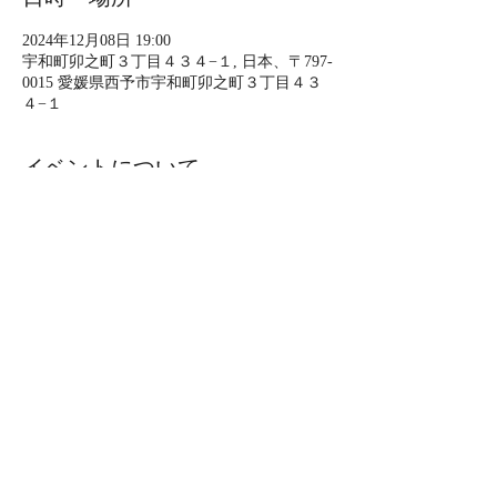
2024年12月08日 19:00
宇和町卯之町３丁目４３４−１, 日本、〒797-
0015 愛媛県西予市宇和町卯之町３丁目４３
４−１
イベントについて
12/7.8 血縁キャバレー愛媛ツアー！！！
愛媛県松山市ハーバーラウンジ三津浜にて、
ぺんぎんほてるカフェ１５周年お祝いだヨ。
もう一箇所は、西予市野村町横林地区の公民
館で大騒ぎだヨ。
お近くの皆様、とびきりのキャバレーショー
を楽しんでくださいませ〜！！！
❤️血縁キャバレー❤️
ぺんぎんほてる15周年祝いだヨ！全員集合！