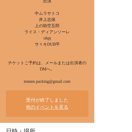
出演
中ムラサトコ
井上志保
上の助空五郎
ライス・ディアンソーレ
ohpj
サ々キDUB平
チケットご予約は、メールまたは出演者の
DMへ。
tennen.packing@gmail.com
受付が終了しました
他のイベントを見る
日時・場所