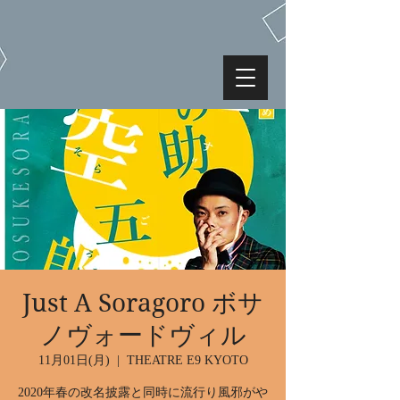
Just A Soragoro ボサ
ノヴォードヴィル
11月01日(月)
  |  
THEATRE E9 KYOTO
2020年春の改名披露と同時に流行り風邪がや