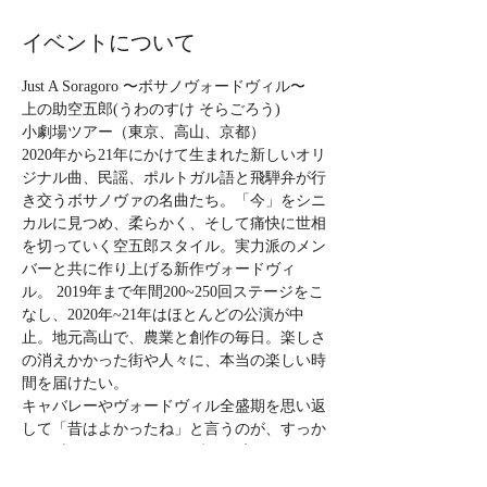
イベントについて
Just A Soragoro 〜ボサノヴォードヴィル〜
上の助空五郎(うわのすけ そらごろう)
小劇場ツアー（東京、高山、京都）
2020年から21年にかけて生まれた新しいオリ
ジナル曲、民謡、ポルトガル語と飛騨弁が行
き交うボサノヴァの名曲たち。「今」をシニ
カルに見つめ、柔らかく、そして痛快に世相
を切っていく空五郎スタイル。実力派のメン
バーと共に作り上げる新作ヴォードヴィ
ル。 2019年まで年間200~250回ステージをこ
なし、2020年~21年はほとんどの公演が中
止。地元高山で、農業と創作の毎日。楽しさ
の消えかかった街や人々に、本当の楽しい時
間を届けたい。
キャバレーやヴォードヴィル全盛期を思い返
して「昔はよかったね」と言うのが、すっか
り口 癖になりましたが、時代は変わっても
芸人は生きています。世界的な流行病が蔓延