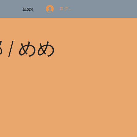
ログイン
More
 / めめ