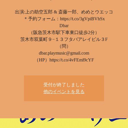
出演:上の助空五郎 & 斎藤一郎、めめとウエッコ
＊予約フォーム：https://t.co/3gVpiBVhSx
Dbar
（阪急茨木市駅下車東口徒歩2分）
茨木市双葉町９−１３フタバアレイビル３F
（問）
dbar.playmusic@gmail.com
（HP）https://t.co/4vFEml9cYF
受付が終了しました
他のイベントを見る