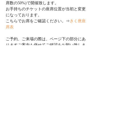
席数の50%)で開催致します。

お手持ちのチケットの座席位置が当初と変更
になっております。

こちらでお席をご確認ください。⇒
きく麿座
席表
ご予約、ご来場の際は、ページ下の部分にあ
りますご案内も併せてご確認をお願い致しま
す。

昨年の「独り看板」初登場には、衝撃の大フ
ィーバー。

マイペースでのほほ〜んとしているようで

その実大真面目!な登場人物たちに吹き出さ
ずにはいられない。

きく麿落語はクセになりますぞ。
このイベントをシェア