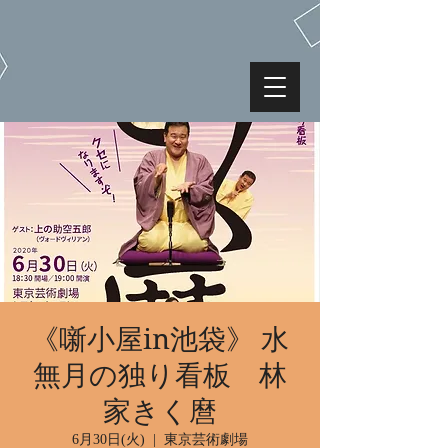
《噺小屋in池袋》 水
無月の独り看板 林
家きく麿
6月30日(火)
  |  
東京芸術劇場