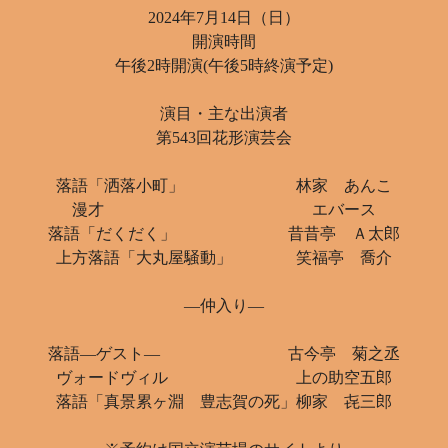
2024年7月14日（日）
開演時間
午後2時開演(午後5時終演予定)
演目・主な出演者
第543回花形演芸会
落語「洒落小町」 林家 あんこ
漫才 エバース
落語「だくだく」 昔昔亭 Ａ太郎
上方落語「大丸屋騒動」 笑福亭 喬介
―仲入り―
落語―ゲスト― 古今亭 菊之丞
ヴォードヴィル 上の助空五郎
落語「真景累ヶ淵 豊志賀の死」柳家 㐂三郎