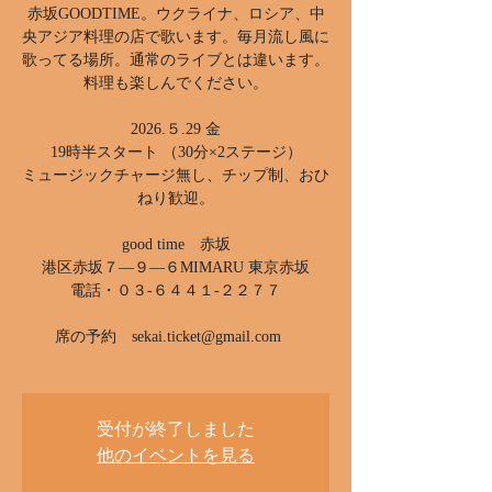
赤坂GOODTIME。ウクライナ、ロシア、中
央アジア料理の店で歌います。毎月流し風に
歌ってる場所。通常のライブとは違います。
料理も楽しんでください。
2026.５.29 金
19時半スタート （30分×2ステージ）
ミュージックチャージ無し、チップ制、おひ
ねり歓迎。
good time 赤坂
港区赤坂７―９―６MIMARU 東京赤坂
電話・０３-６４４１-２２７７
席の予約 sekai.ticket@gmail.com
受付が終了しました
他のイベントを見る