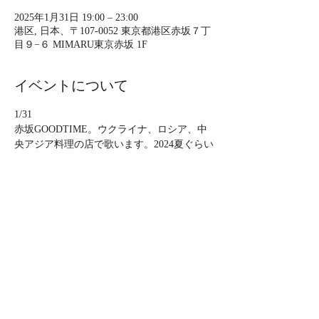
2025年1月31日 19:00 – 23:00
港区, 日本、〒107-0052 東京都港区赤坂７丁
目９−６ MIMARU東京赤坂 1F
イベントについて
1/31
赤坂GOODTIME。ウクライナ、ロシア、中
央アジア料理の店で歌います。2024夏ぐらい
から毎月流し風に歌ってる場所。
チャージはございません、投げ銭大歓迎、料
理も楽しんでください。予約必要です。
12/20 金　
19時半スタート （30分×2ステージ）
ミュージックチャージ無し、投げ銭歓迎。
さらに表示