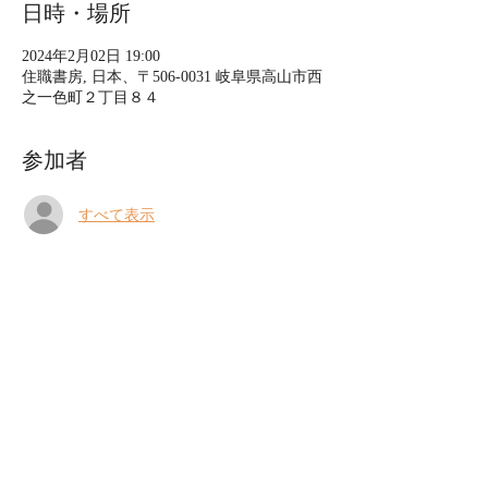
日時・場所
2024年2月02日 19:00
住職書房, 日本、〒506-0031 岐阜県高山市西
之一色町２丁目８４
参加者
すべて表示
イベントについて
2024.2.2（金）
古本と古盤 vol.2
〜いつか出会った本と音〜
トーク&ライブ
上の助空五郎（音楽）
藤原亮（住職書房）
さらに表示