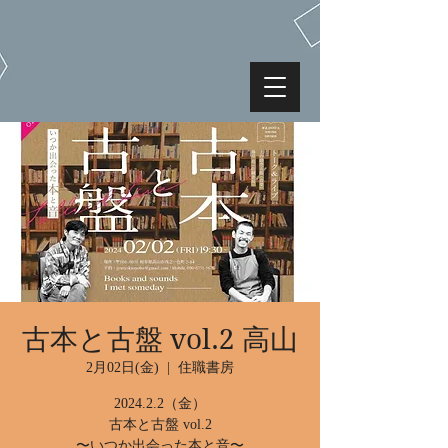
古本と古盤 vol.2 高山
2月02日(金)
  |  
住職書房
2024.2.2（金）
古本と古盤 vol.2
〜いつか出会った本と音〜