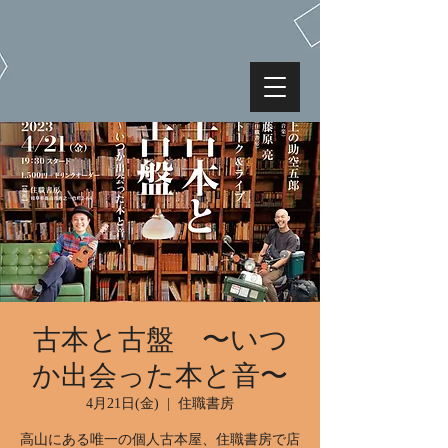
古本と古盤 〜いつ
か出会った本と音〜
4月21日(金)
  |  
住職書房
高山にある唯一の個人古本屋、住職書房で店