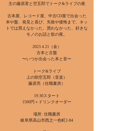
主の藤原君と空五郎でトーク&ライブの夜
古本屋、レコード屋、中古CD屋で出会った
本や盤、発見と喜び、失敗や後悔まで、ネッ
トでは買えなかった、買わなかった、好きな
モノのお話と歌の夜。
2023.4.21（金）
古本と古盤
〜いつか出会った本と音〜
トーク&ライブ
上の助空五郎（音楽）
藤原亮（住職書房）
19:30スタート
1500円＋ドリンクオーダー
場所: 住職書房
岐阜県高山市西之一色町2-84