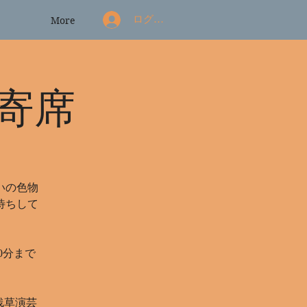
ログイン
More
寄席
いの色物
待ちして
30分まで
（浅草演芸