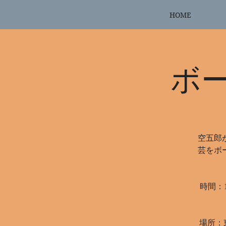
HOME
ボ
空五郎
芸をボ
時間：1
場所：東