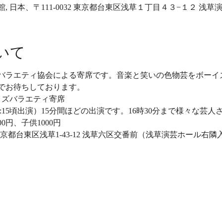
 日本、〒111-0032 東京都台東区浅草１丁目４３−１２ 浅草
いて
バラエティ協会による寄席です。音楽と笑いの色物芸をボーイ
でお待ちしております。 
ーイズバラエティ寄席 
13:15頃出演）15分間ほどの出演です。16時30分まで様々な芸
0円、子供1000円 　
東京都台東区浅草1-43-12 浅草六区交番前（浅草演芸ホール右隣入口） T