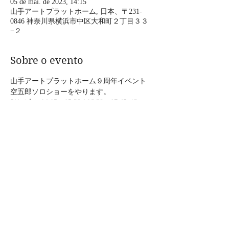
05 de mai. de 2023, 14:15
山手アートプラットホーム, 日本、〒231-
0846 神奈川県横浜市中区大和町２丁目３３
−２
Sobre o evento
山手アートプラットホーム９周年イベント
空五郎ソロショーをやります。
5/4（木）14:15〜15:30 / 16:30〜17:45（2 ス
テージ・各20分の出演）
出演：鞍持勇紀・上の助空五郎・TDKダン
サーズ
5/5（金）14:15〜15:30 / 16:30〜17:45（2 ス
テージ・各20分の出演）
出演：一糸堂・上の助空五郎・TDKダンサ
ーズ
Mostrar mais