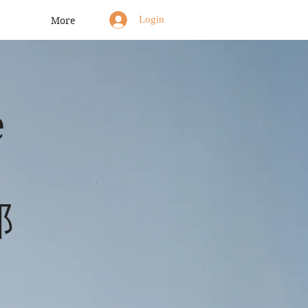
Login
More
e
郎