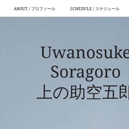
ABOUT / プロフィール
SCHEDULE / スケジュール
Uwanosuk
Soragoro
​上の助空五