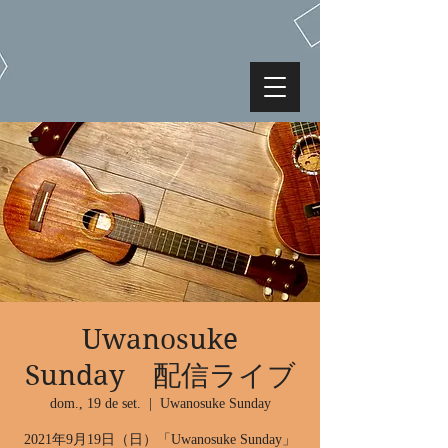
Uwanosuke
Sunday 配信ライブ
dom., 19 de set.
  |  
Uwanosuke Sunday
2021年9月19日（日）「Uwanosuke Sunday」