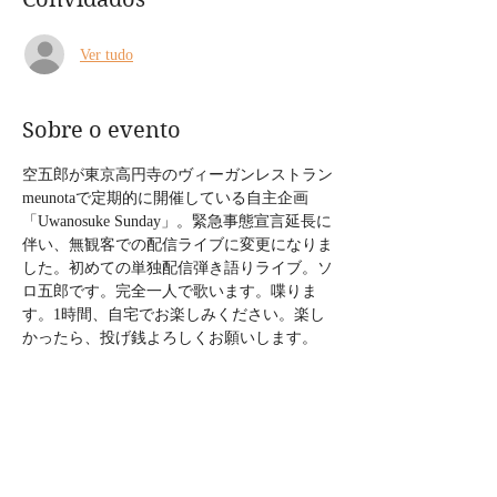
Ver tudo
Sobre o evento
空五郎が東京高円寺のヴィーガンレストラン
meunotaで定期的に開催している自主企画
「Uwanosuke Sunday」。緊急事態宣言延長に
伴い、無観客での配信ライブに変更になりま
した。初めての単独配信弾き語りライブ。ソ
ロ五郎です。完全一人で歌います。喋りま
す。1時間、自宅でお楽しみください。楽し
かったら、投げ銭よろしくお願いします。
配信URL
https://www.youtube.com/watch?
v=tnqHqNMMv3w
Agenda