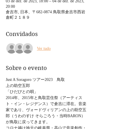
03 de dez. de 2023, 18:00 – 04 de dez. de 2023,
20:00
倉吉市, 日本、〒682-0874 鳥取県倉吉市西岩
倉町２１８９
Convidados
Ver tudo
Sobre o evento
Just A Soragoro ツアー2023　鳥取
上の助空五郎
「ひだびとの唄」
2014年、2015年と鳥取芸住祭（アーティス
ト・イン・レジデンス）で倉吉に滞在。音楽
家であり、ヴォードヴィリアンの上の助空五
郎（うわのすけ そらごろう・当時BARON）
が鳥取に戻ってきます。
コロナ禍は地元の岐阜県・高山で音楽創作・