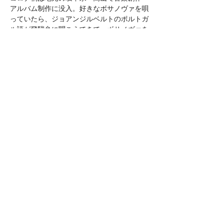
アルバム制作に没入。好きなボサノヴァを唄
っていたら、ジョアンジルベルトのポルトガ
ル語が飛騨弁に聞こえてきて、ボサノヴァを
飛騨弁で唄うようになりました。”サルボボ
ッサ”誕生。飛騨民謡も歌うようになり、ま
た新たなオリジナル曲も生まれ、新しいアル
バム pandemic loveが完成。
2023年、久しぶりの倉吉と境港でソラゴロウ
の独りライブ。コロナ禍に生まれた曲、飛騨
の民謡、飛騨弁のボサノヴァを聴いてくださ
い。音楽だけではありません。空五郎の独り
ショーはヴォードヴィル（演芸）です。音楽
の隙間にタップダンスやパントマイムがいい
塩梅に混ざり合います。浅草の東洋館でやっ
ているショーの雰囲気も味わっていただけま
す。
Mostrar mais