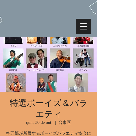
特選ボーイズ＆バラ
エティ
qui., 30 de out.
  |  
台東区
空五郎が所属するボーイズバラエティ協会に