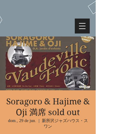
Soragoro & Hajime &
Oji 満席 sold out
dom., 29 de jun.
  |  
新所沢ジャズハウス・ス
ワン