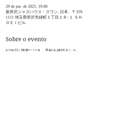
29 de jun. de 2025, 19:00
新所沢ジャズハウス・スワン, 日本、〒359-
1111 埼玉県所沢市緑町１丁目１８−１ ＳＨ
ＯＥＩビル
Sobre o evento
6/29(日) 満席につき、予約を締切ました。
ありがとうございます。
cafe WOODSTOCK present
"Vaudeville Frolic"
【出演】上の助空五郎&はじめとおおじ
O.A.  ジャルダンダンファン
Mostrar mais