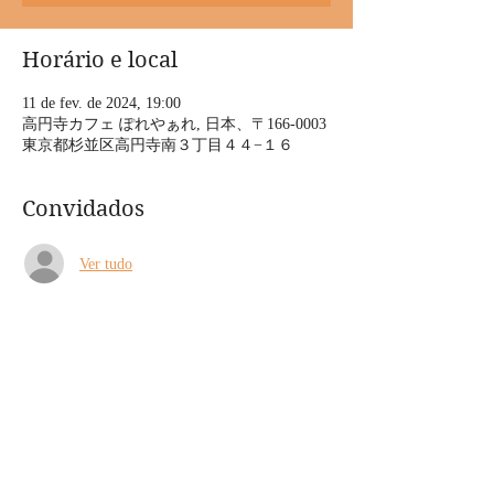
Horário e local
11 de fev. de 2024, 19:00
高円寺カフェ ぽれやぁれ, 日本、〒166-0003
東京都杉並区高円寺南３丁目４４−１６
Convidados
Ver tudo
Sobre o evento
👇
show time ! poleyale
上の助空五郎 live
2024/2/11(日)
18:30open／19:00start