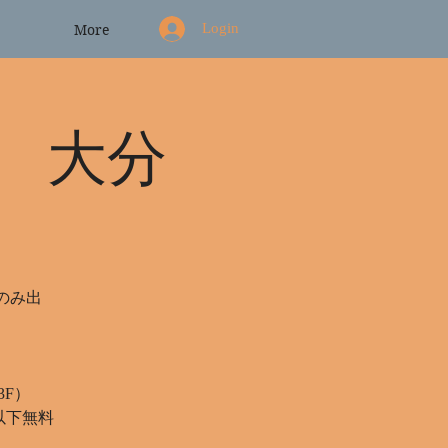
Login
More
 大分
のみ出
3F）
生以下無料