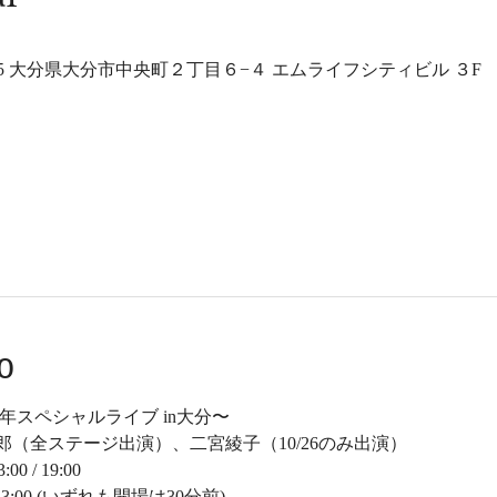
0-0035 大分県大分市中央町２丁目６−４ エムライフシティビル ３F
o
年スペシャルライブ in大分〜
（全ステージ出演）、二宮綾子（10/26のみ出演）
0 / 19:00
3:00 (いずれも開場は30分前)