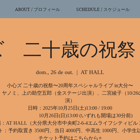
ABOUT / プロフィール
SCHEDULE / スケジュール
ズ 二十歳の祝祭
dom., 26 de out.
  |  
AT HALL
小心ズ 二十歳の祝祭〜20周年スペシャルライブ in大分〜
：ヤノミ、上の助空五郎（全ステージ出演）、二宮綾子（10/26
演）
日時：2025年10月25日(土)13:00 / 19:00
10月26日(日)13:00 (いずれも開場は30分前)
：AT HALL（大分県大分市中央町2-6-4エムライフシティビル 
：予約取置き 3500円、当日 4000円、中高生 1000円、小学
チケット予約はこちらから⭐️