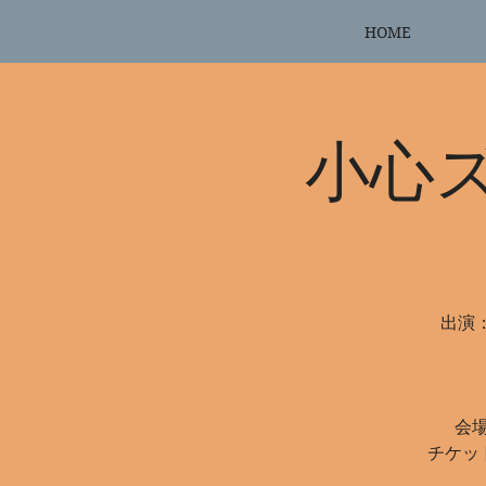
HOME
小心
出演
会場
チケット