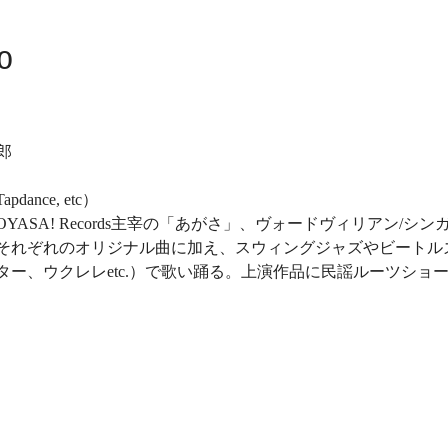
o
郎
pdance, etc）
YASA! Records主宰の「あがさ」、ヴォードヴィリアン/
それぞれのオリジナル曲に加え、スウィングジャズやビートル
ター、ウクレレetc.）で歌い踊る。上演作品に民謡ルーツショ