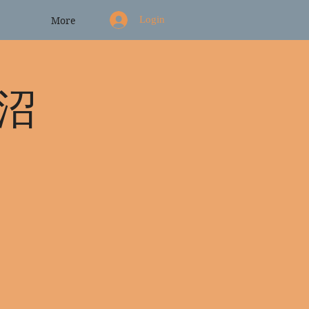
Login
More
田沼