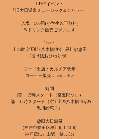
LIVEイベント
「旧大日温泉ミュージック♨️シャワー」
入場：500円(小学生以下無料)
※ドリンク販売ございます
Live：
上の助空五郎×八木橋恒治×黒川紗恵子
(投げ銭おひねり制）
フード出店：カルチア食堂
コーヒー販売：tent-coffee
時間
1部 13時スタート（空五郎ソロ）
2部 15時スタート（空五郎&八木橋恒治&
黒川紗恵子）
@旧大日温泉
(‪神戸市長田区檜川町1-14-6)‬
‪神戸電鉄丸山駅 徒歩5分‬