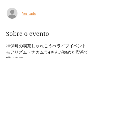
Ver tudo
Sobre o evento
神保町の喫茶しゃれこうべライブイベント 
モアリズム・ナカムラ♠︎さんが始めた喫茶で
唄います。
出演：上の助空五郎、ホダスキー（元バンバ
ンバザール） 
2022.5.28 土曜日 
場所　神保町しゃれこうべ 東京都千代田区
神保町2-12-12 神保町駅【A4】から徒歩1分 
TEL 03-3262-2740 
start 17時 charge 2500円
Mostrar mais