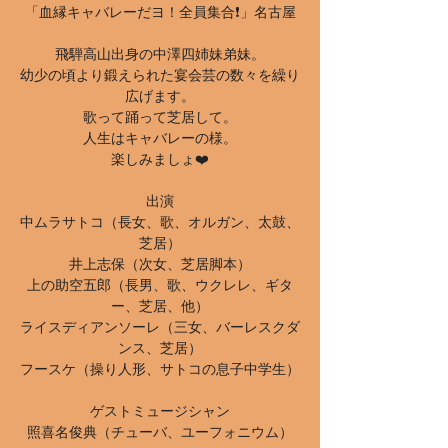
「血縁キャバレーだヨ！全員集合❗️」名古屋
飛騨高山出身の中澤四姉妹弟妹。
幼少の頃より鍛えられた宴会芸の数々を繰り
広げます。
歌って踊って芝居して。
人生はキャバレーの様。
楽しみましょ❤️
出演
中ムラサトコ（長女、歌、オルガン、太鼓、
芝居）
井上志保（次女、芝居脚本）
上の助空五郎（長男、歌、ウクレレ、ギタ
ー、芝居、他）
ライスディアンソーレ（三女、バーレスクダ
ンス、芝居）
フースケ（操り人形、サトコの息子中学生）
ゲストミュージシャン
照喜名俊典（チューバ、ユーフォニウム）