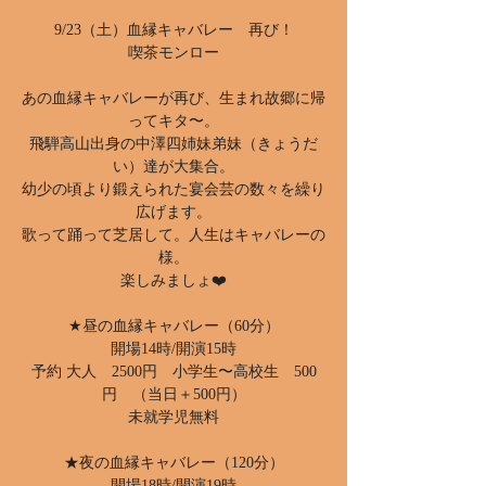
9/23（土）血縁キャバレー 再び！
喫茶モンロー
あの血縁キャバレーが再び、生まれ故郷に帰
ってキタ〜。
飛騨高山出身の中澤四姉妹弟妹（きょうだ
い）達が大集合。
幼少の頃より鍛えられた宴会芸の数々を繰り
広げます。
歌って踊って芝居して。人生はキャバレーの
様。
楽しみましょ❤️
★昼の血縁キャバレー（60分）
開場14時/開演15時
予約 大人 2500円 小学生〜高校生 500
円 （当日＋500円）
未就学児無料
★夜の血縁キャバレー（120分）
開場18時/開演19時