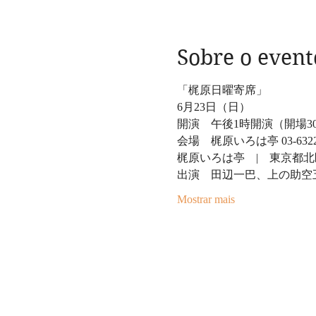
Sobre o event
「梶原日曜寄席」
6月23日（日）
開演　午後1時開演（開場3
会場　梶原いろは亭 03-6322-
梶原いろは亭　|　東京都北
出演　田辺一巴、上の助空
Mostrar mais