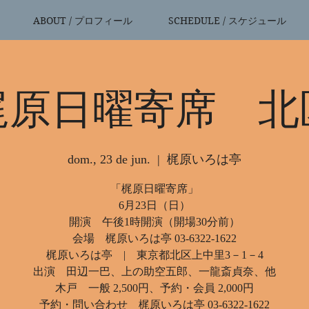
ABOUT / プロフィール
SCHEDULE / スケジュール
梶原日曜寄席 北
dom., 23 de jun.
  |  
梶原いろは亭
「梶原日曜寄席」
6月23日（日）
開演 午後1時開演（開場30分前）
会場 梶原いろは亭 03-6322-1622
梶原いろは亭 | 東京都北区上中里3－1－4
出演 田辺一巴、上の助空五郎、一龍斎貞奈、他
木戸 一般 2,500円、予約・会員 2,000円
予約・問い合わせ 梶原いろは亭 03-6322-1622