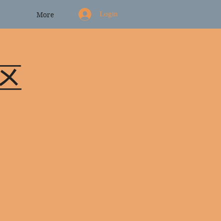
Login
More
区