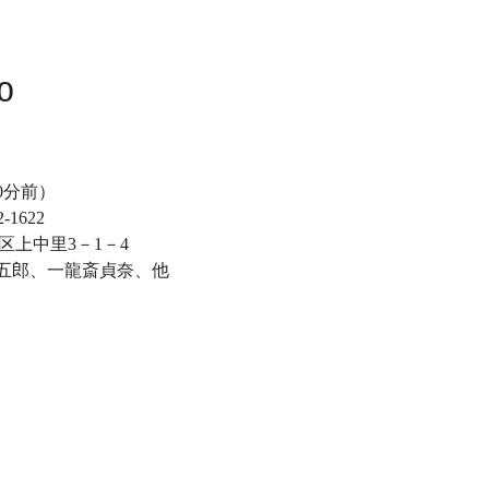
o
0分前）
1622
区上中里3－1－4
五郎、一龍斎貞奈、他