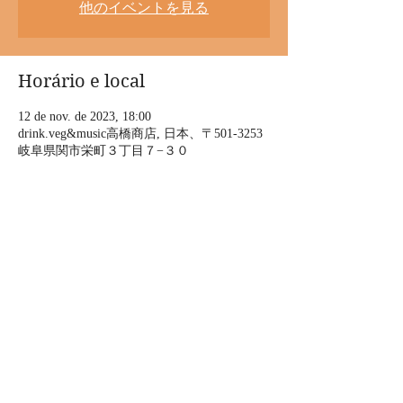
他のイベントを見る
Horário e local
12 de nov. de 2023, 18:00
drink.veg&music高橋商店, 日本、〒501-3253
岐阜県関市栄町３丁目７−３０
Sobre o evento
上の助空五郎 Just A Soragoro ツアー2023 
「ひだびとの唄」
サァーョイ　ョオーョオ
いささ踊りが 初まりました
サア ョイサノセ　サョオ
踊りゃ止めまい 夜明まで
Mostrar mais