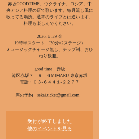
赤坂GOODTIME。ウクライナ、ロシア、中
央アジア料理の店で歌います。毎月流し風に
歌ってる場所。通常のライブとは違います。
料理も楽しんでください。
2026.５.29 金
19時半スタート （30分×2ステージ）
ミュージックチャージ無し、チップ制、おひ
ねり歓迎。
good time 赤坂
港区赤坂７―９―６MIMARU 東京赤坂
電話・０３-６４４１-２２７７
席の予約 sekai.ticket@gmail.com
受付が終了しました
他のイベントを見る