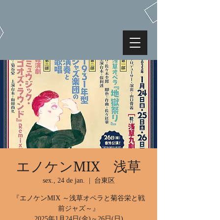
エノケンMIX 浅草
sex., 24 de jan.
  |  
台東区
『エノケンMIX ～浅草オペラと菊谷栄と戦
前ジャズ～』
2025年1月24日(金)～26日(日)