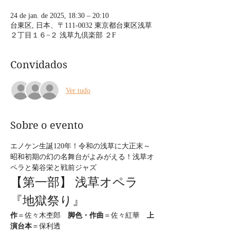
24 de jan. de 2025, 18:30 – 20:10
台東区, 日本、〒111-0032 東京都台東区浅草
２丁目１６−２ 浅草九倶楽部 ２F
Convidados
Ver tudo
Sobre o evento
エノケン生誕120年！令和の浅草に大正末～
昭和初期の幻の名舞台がよみがえる！浅草オ
ペラと菊谷栄と戦前ジャズ
【第一部】 浅草オペラ
『地獄祭り』
作
＝佐々木杢郎　
脚色・作曲
＝佐々紅華　
上
演台本
＝保利透