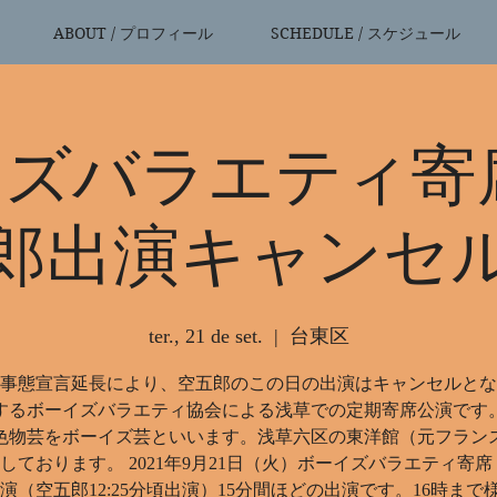
ABOUT / プロフィール
SCHEDULE / スケジュール
ズバラエティ寄
郎出演キャンセ
ter., 21 de set.
  |  
台東区
事態宣言延長により、空五郎のこの日の出演はキャンセルとな
するボーイズバラエティ協会による浅草での定期寄席公演です
色物芸をボーイズ芸といいます。浅草六区の東洋館（元フラン
しております。 2021年9月21日（火）ボーイズバラエティ寄席
00開演（空五郎12:25分頃出演）15分間ほどの出演です。16時まで