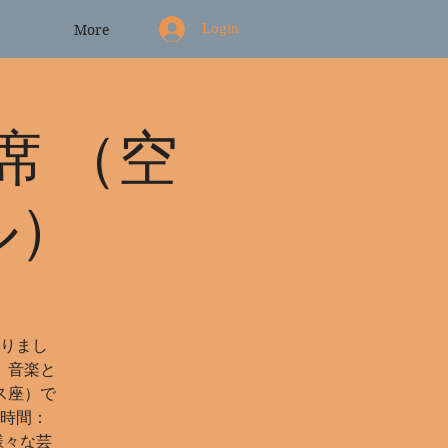
Login
More
席 （空
ル）
りまし
。音楽と
ス座）で
 時間：
様々な芸