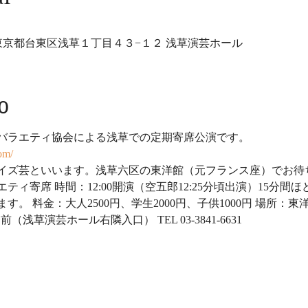
32 東京都台東区浅草１丁目４３−１２ 浅草演芸ホール
o
バラエティ協会による浅草での定期寄席公演です。
om/
ズ芸といいます。浅草六区の東洋館（元フランス座）でお待ちし
ティ寄席 時間：12:00開演（空五郎12:25分頃出演）15分間
 料金：大人2500円、学生2000円、子供1000円 場所：東洋館 
前（浅草演芸ホール右隣入口） TEL 03-3841-6631