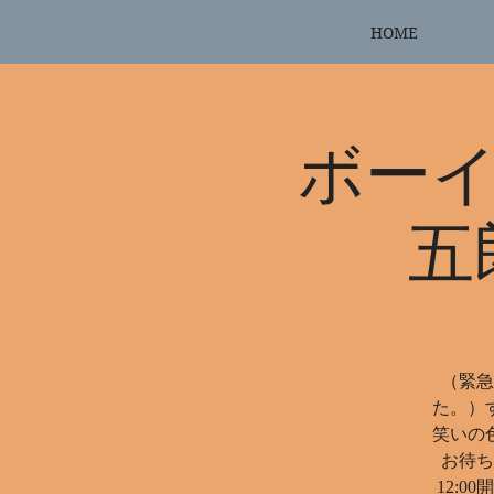
HOME
ボーイ
五
（緊急
た。）
笑いの
お待ち
12: