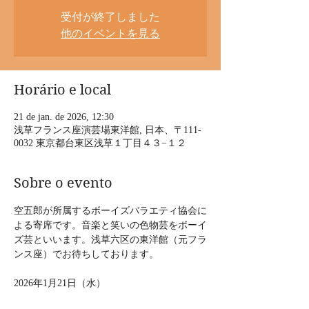
受付が終了しました
他のイベントを見る
Horário e local
21 de jan. de 2026, 12:30
浅草フランス座演芸場東洋館, 日本、〒111-
0032 東京都台東区浅草１丁目４３−１２
Sobre o evento
空五郎が所属するボーイズバラエティ協会に
よる寄席です。音楽と笑いの色物芸をボーイ
ズ芸といいます。浅草六区の東洋館（元フラ
ンス座）でお待ちしております。   
2026年1月21日（水）
ボーイズバラエティ寄席   