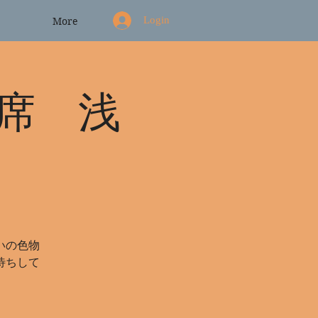
Login
More
席 浅
いの色物
待ちして