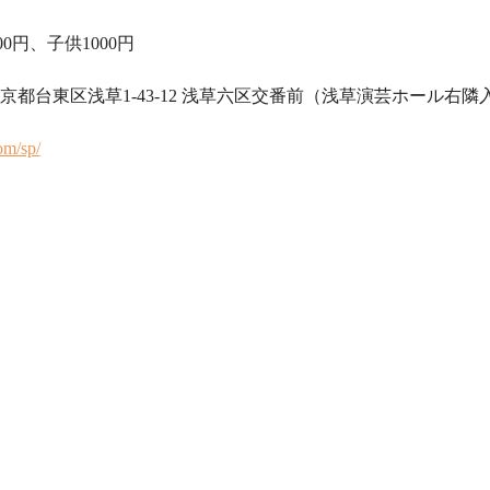
0円、子供1000円 　 
東京都台東区浅草1-43-12 浅草六区交番前（浅草演芸ホール右隣入口） T
om/sp/