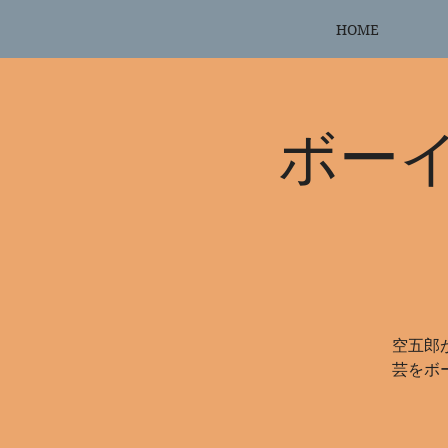
HOME
ボー
空五郎
芸をボ