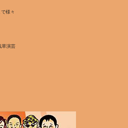
分まで様々
（浅草演芸