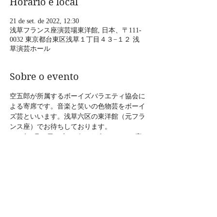
Horário e local
21 de set. de 2022, 12:30
浅草フランス座演芸場東洋館, 日本、〒111-
0032 東京都台東区浅草１丁目４３−１２ 浅
草演芸ホール
Sobre o evento
空五郎が所属するボーイズバラエティ協会に
よる寄席です。音楽と笑いの色物芸をボーイ
ズ芸といいます。浅草六区の東洋館（元フラ
ンス座）でお待ちしております。
2022年9月21日（水）ボーイズバラエティ寄
席
時間：12:30開演（空五郎13:15頃出演）15分
間ほどの出演です。16時30分まで様々な芸人
さんが出演されます。
料金：大人2500円、学生2000円、子供1000
円 　
場所：東洋館 〒111-0032 東京都台東区浅草