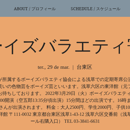
ABOUT / プロフィール
SCHEDULE / スケジュール
ーイズバラエティ
ter., 29 de mar.
  |  
台東区
が所属するボーイズバラエティ協会による浅草での定期寄席公
笑いの色物芸をボーイズ芸といいます。浅草六区の東洋館（元
待ちしております。 2022年3月29日（火）ボーイズバラエティ
2:00開演（空五郎13:35分頃出演）15分間ほどの出演です。16時
さんが出演されます。 料金：大人2500円、学生2000円、子供100
館 〒111-0032 東京都台東区浅草1-43-12 浅草六区交番前（
ール右隣入口） TEL 03-3841-6631