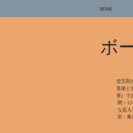
HOME
ボ
空五郎
音楽と
座）でお
間：1
な芸人
所：東洋