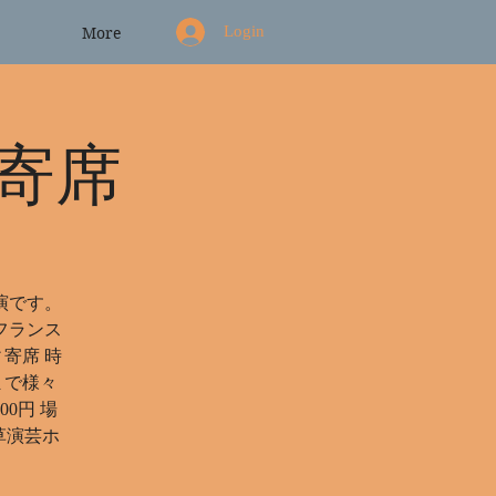
Login
More
寄席
演です。
フランス
寄席 時
まで様々
0円 場
浅草演芸ホ