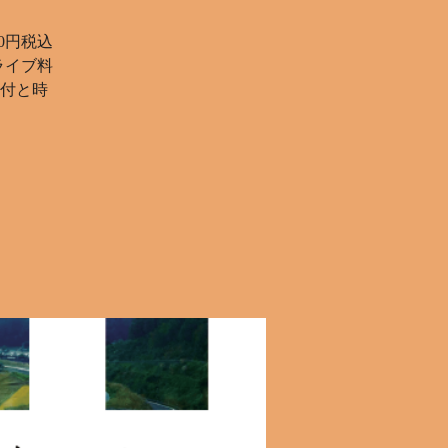
00円税込
ライブ料
に日付と時