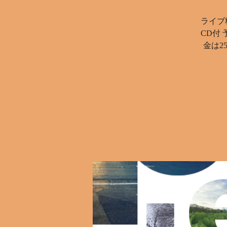
ライブ料
CD付
金は25