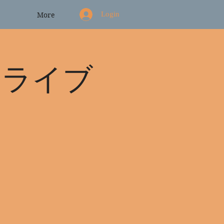
Login
More
コ発ライブ