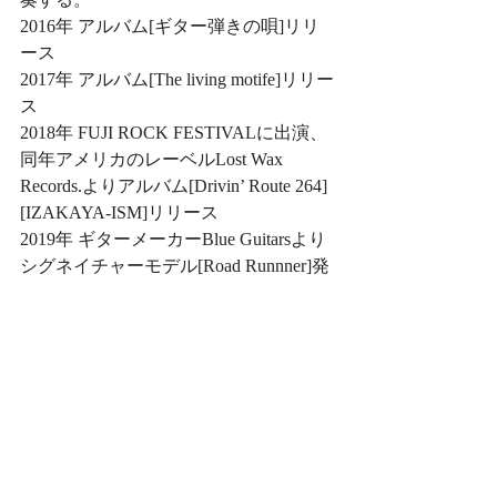
2016年 アルバム[ギター弾きの唄]リリ
ース
2017年 アルバム[The living motife]リリー
ス
2018年 FUJI ROCK FESTIVALに出演、
同年アメリカのレーベルLost Wax 
Records.よりアルバム[Drivin’ Route 264]
[IZAKAYA-ISM]リリース
2019年 ギターメーカーBlue Guitarsより
シグネイチャーモデル[Road Runnner]発
表 、アルバム[Swingin’ on the Earth]リリ
ース
2020年 カバーアルバム[Americana 
Classics]リリース
2021年 アルバム[Cream as Blue]リリース
■Produce, Work
Adam Levy(Norah Jones, Allen Toussaint, 