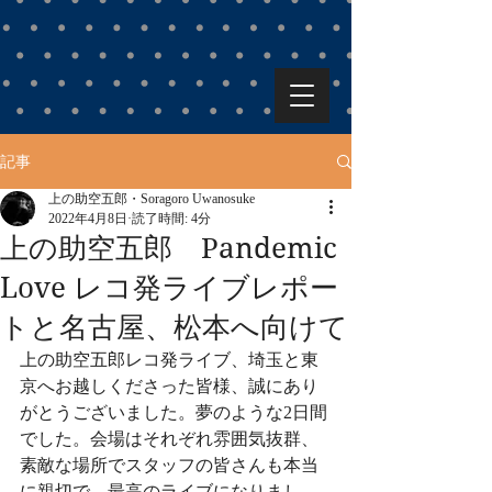
記事
上の助空五郎・Soragoro Uwanosuke
2022年4月8日
読了時間: 4分
上の助空五郎 Pandemic
Love レコ発ライブレポー
トと名古屋、松本へ向けて
上の助空五郎レコ発ライブ、埼玉と東
京へお越しくださった皆様、誠にあり
がとうございました。夢のような2日間
でした。会場はそれぞれ雰囲気抜群、
素敵な場所でスタッフの皆さんも本当
に親切で、最高のライブになりまし