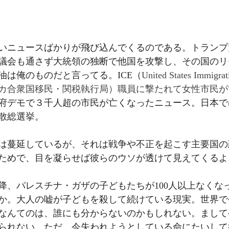
いニュースばかりが飛び込んでくるのである。トランプ
議会も通さず大統領の独断で他国を攻撃し、その国のリ
油は俺のものだと言ってる。ICE（
United States Immigra
 / アメリカ合衆国移民・関税執行局）職員に撃たれて女性市
府デモで３千人超の市民が亡くなったニュース。日本で
散総選挙。
は蔓延しているが、それは戦争や不正を起こす主要国の
ためで、目を凝らせば彼らのウソが透けて見えてくるよ
以降、パレスチナ・ガザの子どもたちが100人以上なくな
か。大人の嘘が子どもを殺して続けている現実。世界で
なんてのは、誰にも分からないのかもしれない。まして
られない。ただ、今失われようとしている命にたいして