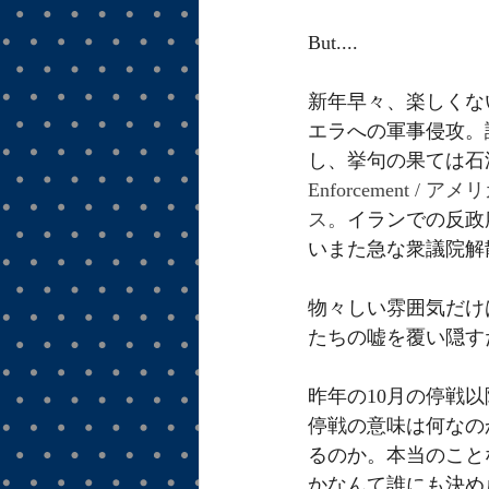
But....
新年早々、楽しくな
エラへの軍事侵攻。
し、挙句の果ては石
Enforcement
ス。
イランでの反政
いまた急な衆議院解
物々しい雰囲気だけ
たちの嘘を覆い隠す
昨年の10月の停戦
停戦の意味は何なの
るのか。本当のこと
かなんて誰にも決め