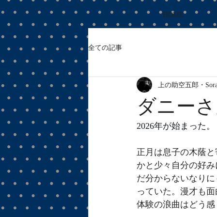
HOME
全ての記事
上の助空五郎・Sorago
ダニーさ
2026年が始まった。
正月は息子の木蔭と
かと少々自分の好み
だ分からないなりに
っていた。漫才も面
体験の浪曲はどう感