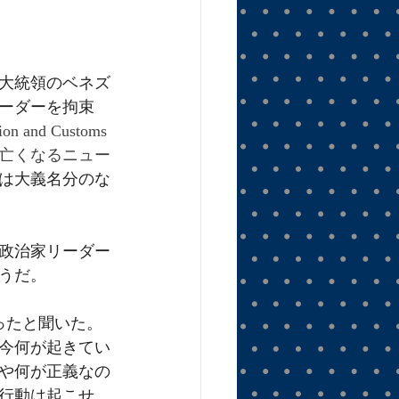
大統領のベネズ
ーダーを拘束
tion and Customs 
民が亡くなるニュー
は大義名分のな
政治家リーダー
うだ。
ったと聞いた。
今何が起きてい
や何が正義なの
行動は起こせ