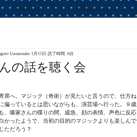
ABOUT / プロフィール
SCHEDULE / スケジュール
ro Uwanosuke
1月15日
読了時間: 6分
んの話を聴く会
寄席へ。マジック（奇術）が見たいと言うので、仕方ね
に偏っているとは思いながらも、演芸場へ行った。９歳
も、噺家さんの喋りの間、緩急、顔の表情、声色に反応
白かったようで、当初の目的のマジックよりも楽しんで
じただろう？