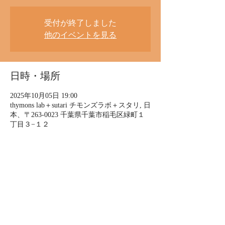
受付が終了しました
他のイベントを見る
日時・場所
2025年10月05日 19:00
thymons lab＋sutari チモンズラボ＋スタリ, 日
本、〒263-0023 千葉県千葉市稲毛区緑町１
丁目３−１２
イベントについて
2025.10.5(日)
「nomadic breeze」vol.4
 上の助空五郎LIVE ボッサ演芸
出演
上の助空五郎（vo, ukulele, guitar etc）